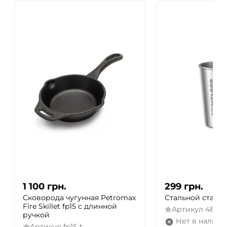
1 100
грн.
299
грн.
Сковорода чугунная Petromax
Стальной стакан
Fire Skillet fp15 с длинной
Артикул
48230
ручкой
Нет в наличи
Артикул
fp15-t