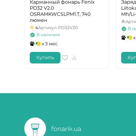
Карманный фонарь Fenix
Заряд
PD32 V2.0
Liitok
OSRAMKWCSLPM1.T, 740
Mh/Li
люмен
Арт
4
Артикул
PD32V20
В н
В наличии
x
x 3 мес.
Купить
Ку