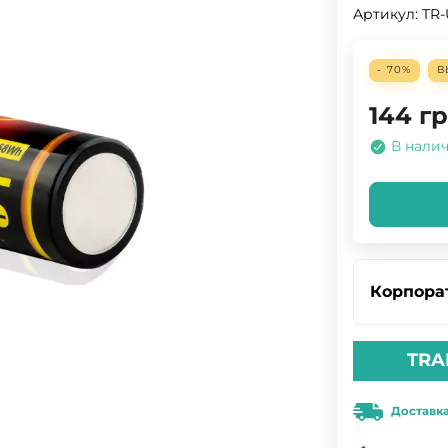
Артикул:
TR-
- 70%
В
144
гр
В нали
Корпора
TRA
Доставк