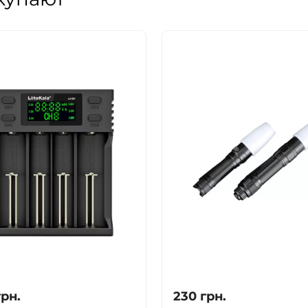
грн.
230
грн.