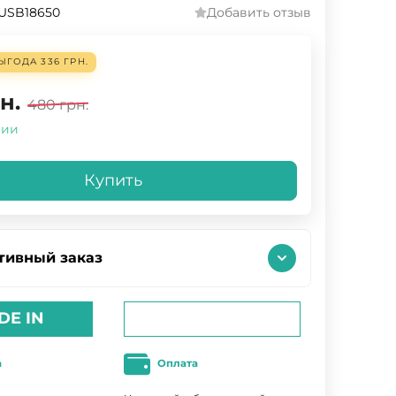
USB18650
Добавить отзыв
ЫГОДА
336 ГРН.
н.
480
грн.
чии
Купить
тивный заказ
DE IN
а
Оплата