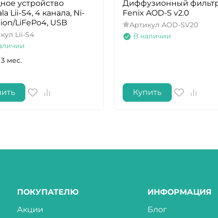
ное устройство
Диффузионный фильт
ala Lii-S4, 4 канала, Ni-
Fenix AOD-S v2.0
-ion/LiFePo4, USB
Артикул
AOD-SV20
икул
Lii-S4
В наличии
аличии
 3 мес.
пить
Купить
ПОКУПАТЕЛЮ
ИНФОРМАЦИЯ
Акции
Блог