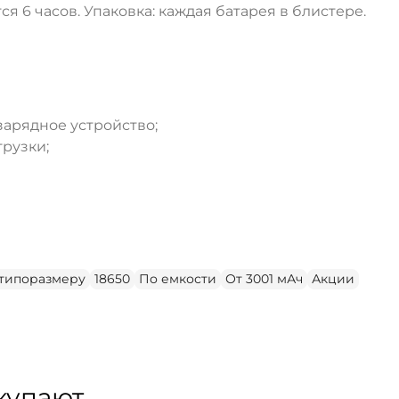
 6 часов. Упаковка: каждая батарея в блистере.
зарядное устройство;
грузки;
ДА
НЕТ
типоразмеру
18650
По емкости
От 3001 мАч
Акции
купают