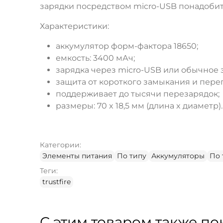
зарядки посредством micro-USB понадобится
Характеристики:
аккумулятор форм-фактора 18650;
емкость: 3400 мАч;
зарядка через micro-USB или обычное 
защита от короткого замыкания и пере
поддерживает до тысячи перезарядок;
размеры: 70 x 18,5 мм (длина x диаметр).
Категории:
Элементы питания
По типу
Аккумуляторы
По 
Теги:
trustfire
С этим товаром также по