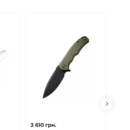
- 10%
3 610
грн.
810