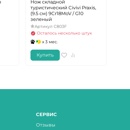
р
Нож складной
Фона
туристический Civivi Praxis,
H25L
(9.5 см) 9Cr18MoV / G10
5
А
зеленый
В 
Артикул
C803F
Осталось несколько штук
x 3 мес.
Купить
Ку
СЕРВИС
Отзывы