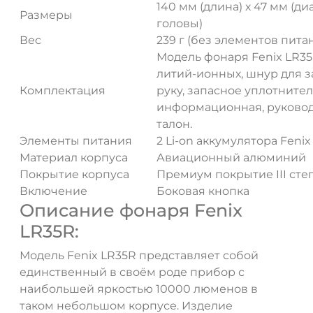
140 мм (длина) х 47 мм (ди
Размеры
головы)
Вес
239 г (без элементов пита
Модель фонаря Fenix LR35
литий-ионных, шнур для з
Комплектация
руку, запасное уплотнител
информационная, руковод
талон.
Элементы питания
2 Li-on аккумулятора Feni
Материал корпуса
Авиационный алюминий
Покрытие корпуса
Премиум покрытие III сте
Включение
Боковая кнопка
Описание фонаря Fenix
LR35R:
Модель Fenix LR35R представляет собой
единственный в своём роде прибор с
наибольшей яркостью 10000 люменов в
таком небольшом корпусе. Изделие