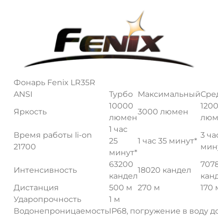
Фонарь Fenix LR35R
ANSI
Турбо
Максимальный
Сре
10000
120
Яркость
3000 люмен
люмен
люм
1 час
Время работы li-on
3 ча
25
1 час 35 минут*
21700
мин
минут*
63200
707
Интенсивность
18020 кандел
кандел
кан
Дистанция
500 м
270 м
170 
Ударопрочность
1 м
Водонепроницаемость
IP68, погружение в воду д