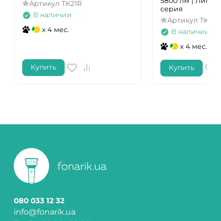
5800 лм | Лими
Артикул
TK21R
серия
В наличии
Артикул
TK35R
x 4 мес.
В наличии
x 4 мес.
Купить
Купить
080 033 12 32
info@fonarik.ua