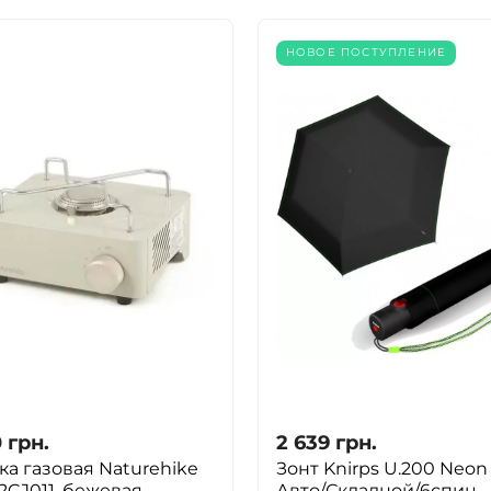
НОВОЕ ПОСТУПЛЕНИЕ
0
грн.
2 639
грн.
ка газовая Naturehike
Зонт Knirps U.200 Neon
CJ011, бежевая
Авто/Складной/6спиц