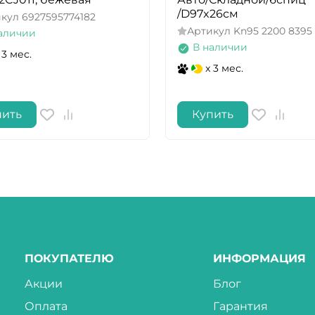
/D97x26см
икул
6927595774182
Артикул
Kn95 2200 8395
аличии
В наличии
 3 мес.
x 3 мес.
пить
Купить
ПОКУПАТЕЛЮ
ИНФОРМАЦИЯ
Акции
Блог
Оплата
Гарантия