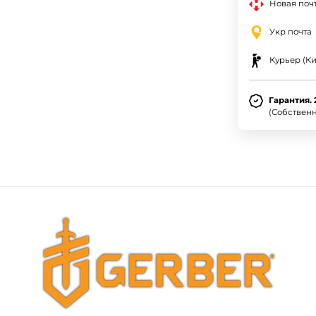
Новая почт
Укр почта
Курьер (Ки
Гарантия. 
(Собствен