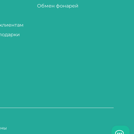
Обмен фонарей
клиентам
подарки
ены