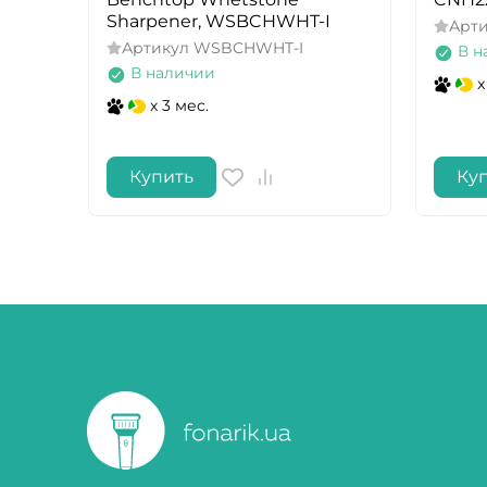
Sharpener, WSBCHWHT-I
Арт
Артикул
WSBCHWHT-I
В н
В наличии
x
x 3 мес.
Купить
Ку