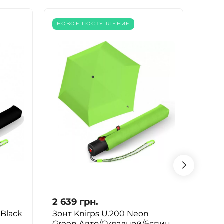
НОВОЕ ПОСТУПЛЕНИЕ
- 10%
2 639
грн.
2 63
 Black
Зонт Knirps U.200 Neon
Ламп
Green Авто/Складной/6спиц
Brev