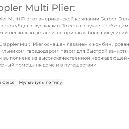
ler Multi Plier:
r Multi Plier от американской компании Gerber. От
оскогубцев с кусачками. То есть в случае необходи
ли несколько деталей, не прилагая больших усилий.
appler Multi Plier оснащен лезвием с комбинированн
пильником, гвоздодером, пазом для быстрой зачистк
иком выполнена из высококачественной нержавеющей
и верный помощник дома и в путешествии.
 Gerber
Мультитулы по типу
ДА
НЕТ