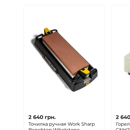
2 640
грн.
2 64
Точилка ручная Work Sharp
Горел
Benchtop Whetstone
CNH22