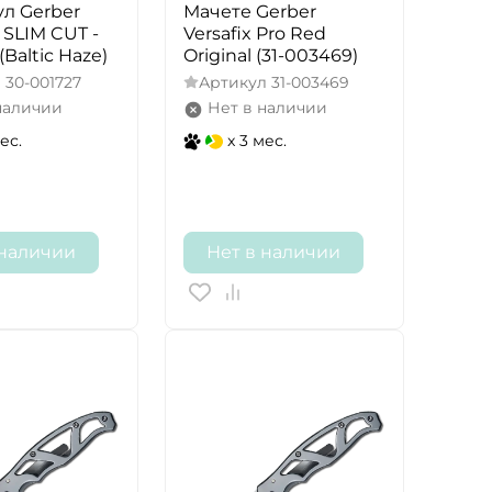
л Gerber
Мачете Gerber
SLIM CUT -
Versafix Pro Red
Baltic Haze)
Original (31-003469)
л
30-001727
Артикул
31-003469
наличии
Нет в наличии
ес.
x 3 мес.
 наличии
Нет в наличии