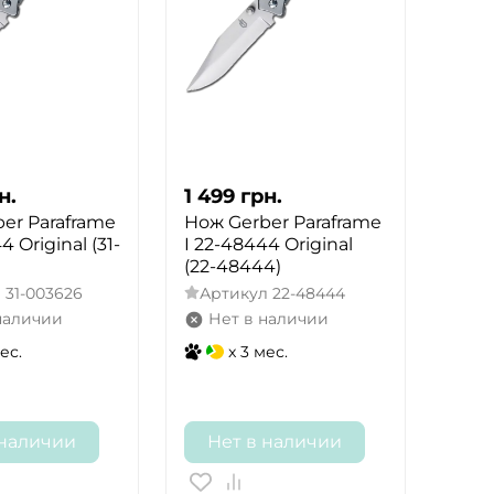
н.
1 499
грн.
er Paraframe
Нож Gerber Paraframe
4 Original (31-
I 22-48444 Original
(22-48444)
л
31-003626
Артикул
22-48444
наличии
Нет в наличии
ес.
x 3 мес.
 наличии
Нет в наличии