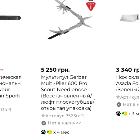
5 250
грн.
3 340
г
н.
тическая
Мультитул Gerber
Нож скл
иональн
Multi-Plier 600 Pro
Asada Fo
our -
Scout Needlenose
(Зелены
an Spork
(Восстановленный/
Артику
люфт плоскогубцев/
Нет в 
открытая упаковка)
03419
x 3 м
Артикул
7563ref1
Нет в наличии
x 4 мес.