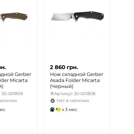
рн.
2 860
грн.
адной Gerber
Нож складной Gerber
lder Micarta
Asada Folder Micarta
й)
(Черный)
л
30-001809
Артикул
30-001808
наличии
Нет в наличии
ес.
x 3 мес.