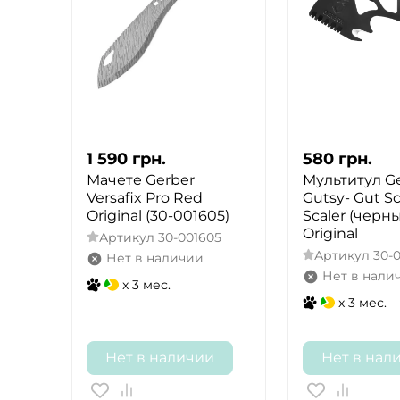
1 590
грн.
580
грн.
Мачете Gerber
Мультитул G
Versafix Pro Red
Gutsy- Gut S
Original (30-001605)
Scaler (черн
Original
Артикул
30-001605
Артикул
30-
Нет в наличии
Нет в нали
x 3 мес.
x 3 мес.
Нет в наличии
Нет в нал