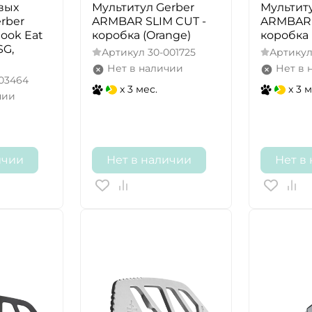
вых
Мультитул Gerber
Мультиту
rber
ARMBAR SLIM CUT -
ARMBAR 
ook Eat
коробка (Orange)
коробка (
SG,
Артикул
30-001725
Артику
Нет в наличии
Нет в 
003464
x 3 мес.
x 3 м
чии
ичии
Нет в наличии
Нет в