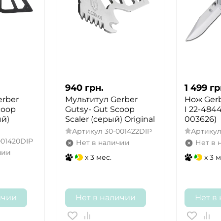
940
грн.
1 499
гр
erber
Мультитул Gerber
Нож Gerb
coop
Gutsy- Gut Scoop
I 22-4844
ый)
Scaler (серый) Original
003626)
Артикул
30-001422DIP
Артику
001420DIP
Нет в наличии
Нет в 
чии
x 3 мес.
x 3 м
ичии
Нет в наличии
Нет в