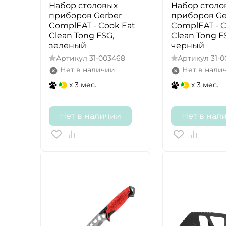
Набор столовых
Набор столо
приборов Gerber
приборов Ge
ComplEAT - Cook Eat
ComplEAT - C
Clean Tong FSG,
Clean Tong F
зеленый
черный
Артикул
31-003468
Артикул
31-
Нет в наличии
Нет в нали
x 3 мес.
x 3 мес.
Нет в наличии
Нет в нал