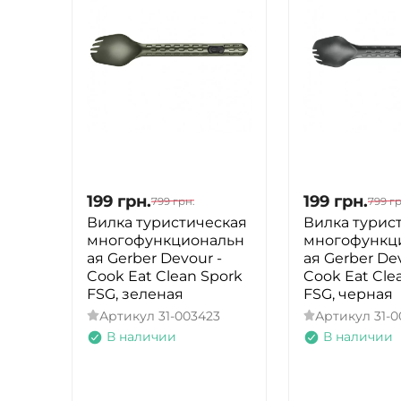
199
грн.
199
грн.
799
грн.
799
гр
Вилка туристическая
Вилка турис
многофункциональн
многофункц
ая Gerber Devour -
ая Gerber Dev
Cook Eat Clean Spork
Cook Eat Cle
FSG, зеленая
FSG, черная
Артикул
31-003423
Артикул
31-0
В наличии
В наличии