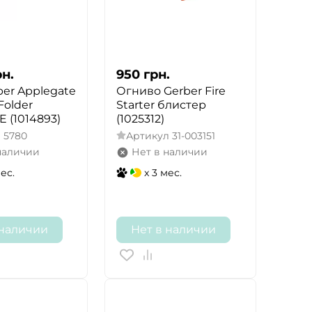
рн.
950
грн.
er Applegate
Огниво Gerber Fire
Folder
Starter блистер
E (1014893)
(1025312)
л
5780
Артикул
31-003151
наличии
Нет в наличии
мес.
x 3 мес.
 наличии
Нет в наличии