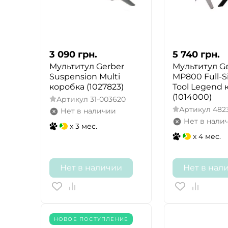
3 090
грн.
5 740
грн.
Мультитул Gerber
Мультитул G
Suspension Multi
MP800 Full-Si
коробка (1027823)
Tool Legend 
(1014000)
Артикул
31-003620
Артикул
482
Нет в наличии
Нет в нали
x 3 мес.
x 4 мес.
Нет в наличии
Нет в нал
НОВОЕ ПОСТУПЛЕНИЕ