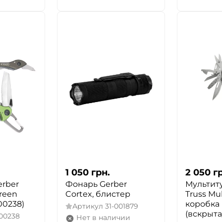
ДА
НЕТ
1 050
грн.
2 050
г
erber
Фонарь Gerber
Мультиту
Green
Cortex, блистер
Truss Mul
000238)
коробка 
Артикул
31-001879
(вскрыт
000238
Нет в наличии