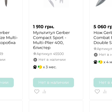
1 910
грн.
5 060
г
erber
Мультитул Gerber
Нож Gerb
ze Multi-
Compact Sport -
Combat 
коробка
Multi-Plier 400,
Double S
блистер
Артику
39
Артикул
45500
Нет в 
чии
Нет в наличии
x 4 
x 3 мес.
ичии
Нет в наличии
Нет в