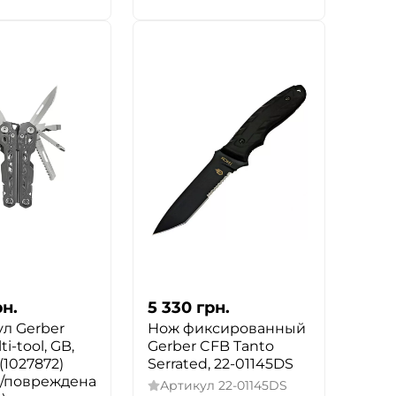
рн.
5 330
грн.
л Gerber
Нож фиксированный
ti-tool, GB,
Gerber CFB Tanto
(1027872)
Serrated, 22-01145DS
а/повреждена
Артикул
22-01145DS