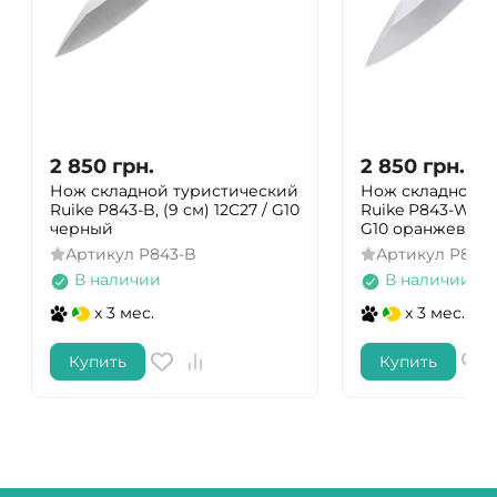
2 850
грн.
2 850
грн.
Нож складной туристический
Нож складной т
Ruike P843-B, (9 см) 12C27 / G10
Ruike P843-W, (9 
черный
G10 оранжевый
Артикул
P843-B
Артикул
P843
В наличии
В наличии
x 3 мес.
x 3 мес.
Купить
Купить