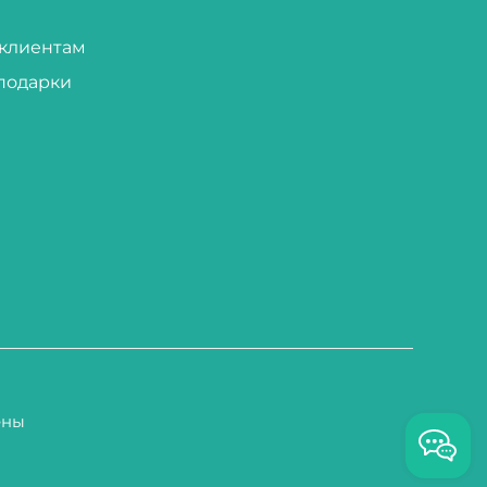
клиентам
подарки
ены