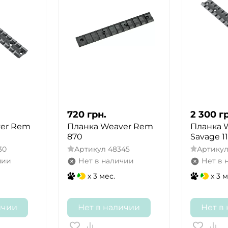
720
грн.
2 300
г
er Rem
Планка Weaver Rem
Планка 
870
Savage 1
30
Артикул
48345
Артику
чии
Нет в наличии
Нет в 
x 3 мес.
x 3 м
ичии
Нет в наличии
Нет в