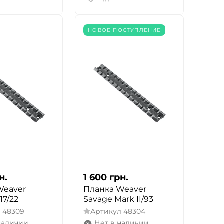
НОВОЕ ПОСТУПЛЕНИЕ
н.
1 600
грн.
Weaver
Планка Weaver
17/22
Savage Mark II/93
л
48309
Артикул
48304
наличии
Нет в наличии