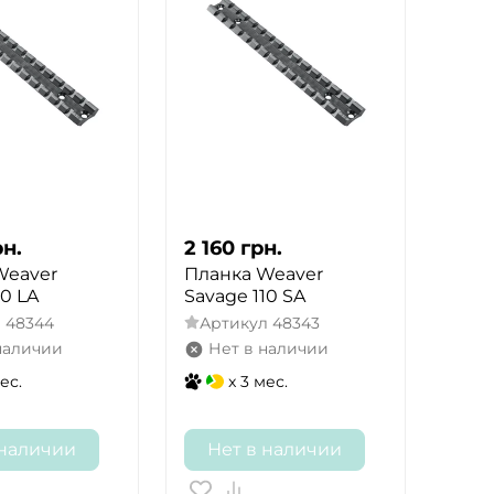
рн.
2 160
грн.
Weaver
Планка Weaver
10 LA
Savage 110 SA
л
48344
Артикул
48343
наличии
Нет в наличии
ес.
x 3 мес.
 наличии
Нет в наличии