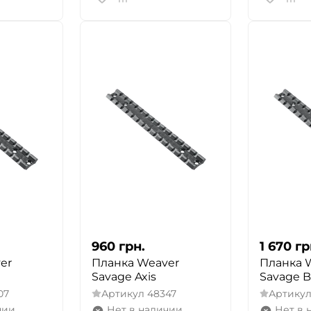
ДА
НЕТ
960
грн.
1 670
гр
er
Планка Weaver
Планка 
Savage Axis
Savage B
07
Артикул
48347
Артику
чии
Нет в наличии
Нет в 