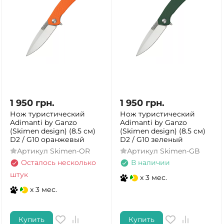
1 950
грн.
1 950
грн.
Нож туристический
Нож туристический
Adimanti by Ganzo
Adimanti by Ganzo
(Skimen design) (8.5 см)
(Skimen design) (8.5 см)
D2 / G10 оранжевый
D2 / G10 зеленый
Артикул
Skimen-OR
Артикул
Skimen-GB
Осталось несколько
В наличии
штук
x 3 мес.
x 3 мес.
Купить
Купить