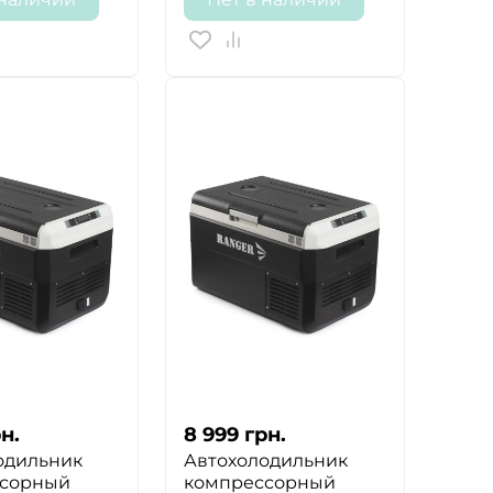
н.
8 999
грн.
одильник
Автохолодильник
ссорный
компрессорный