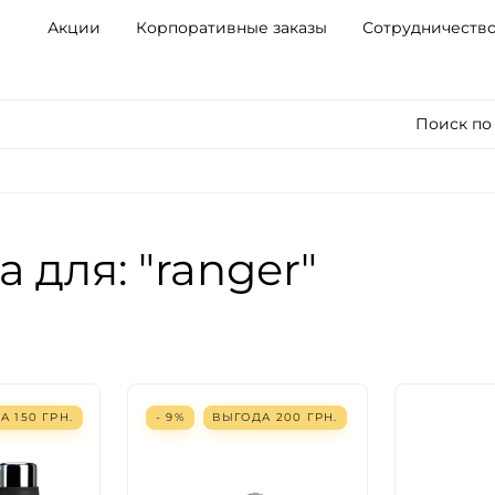
Акции
Корпоративные заказы
Сотрудничеств
Поиск по
 для: "ranger"
ДА
150
ГРН.
- 9%
ВЫГОДА
200
ГРН.