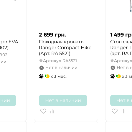
2 699
грн.
1 499
гр
ger EVA
Походная кровать
Стол ск
902)
Ranger Compact Hike
Ranger T
(Арт. RA 5521)
(арт. RA 1
902
Артикул
RA5521
Артику
чии
Нет в наличии
Нет в 
x 3 мес.
x 3 м
ичии
Нет в наличии
Нет в