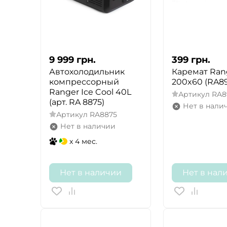
9 999
грн.
399
грн.
Автохолодильник
Каремат Ran
компрессорный
200x60 (RA8
Ranger Ice Cool 40L
Артикул
RA8
(арт. RA 8875)
Нет в нали
Артикул
RA8875
Нет в наличии
x 4 мес.
Нет в наличии
Нет в нал