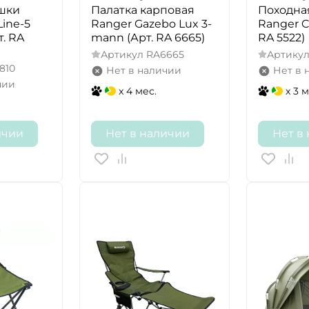
ушки
Палатка карповая
Походна
ine-5
Ranger Gazebo Lux 3-
Ranger C
т. RA
mann (Арт. RA 6665)
RA 5522)
Артикул
RA6665
Артику
810
Нет в наличии
Нет в 
чии
x 4 мес.
x 3 м
ичии
Нет в наличии
Нет в