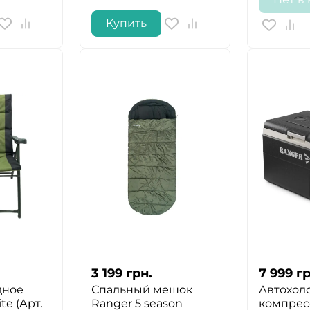
Купить
3 199
грн.
7 999
гр
дное
Спальный мешок
Автохол
te (Арт.
Ranger 5 season
компре