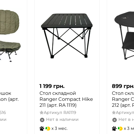
ДА
НЕТ
1 199
грн.
899
грн
ешок
Стол складной
Стол ск
on (арт.
Ranger Compact Hike
Ranger 
211 (арт. RA 1119)
212 (арт. 
516
Артикул
RA1119
Артику
чии
Нет в наличии
Нет в 
x 3 мес.
x 3 м