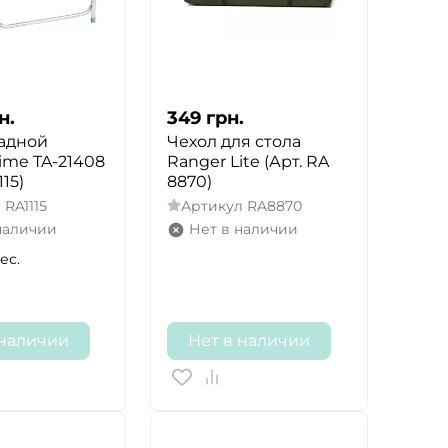
н.
349
грн.
ладной
Чехол для стола
ime TA-21408
Ranger Lite (Арт. RA
115)
8870)
л
RA1115
Артикул
RA8870
наличии
Нет в наличии
ес.
 наличии
Нет в наличии