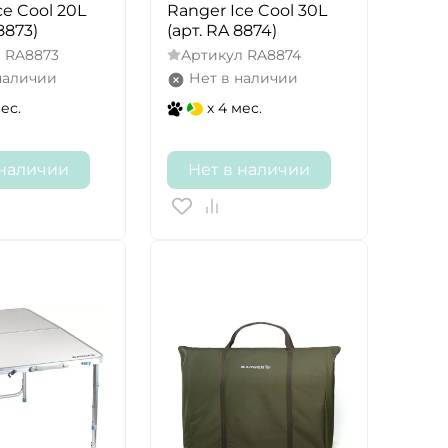
ce Cool 20L
Ranger Ice Cool 30L
8873)
(арт. RA 8874)
л
RA8873
Артикул
RA8874
наличии
Нет в наличии
мес.
x 4 мес.
 наличии
Нет в наличии