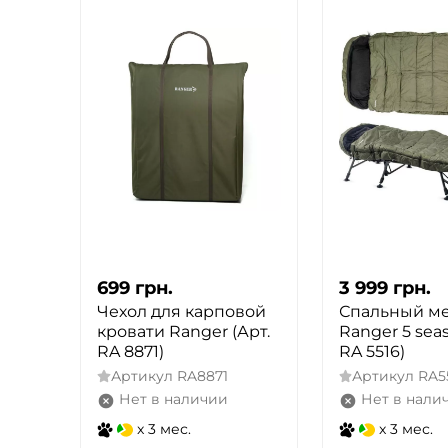
699
грн.
3 999
грн.
Чехол для карповой
Спальный м
кровати Ranger (Арт.
Ranger 5 seas
RA 8871)
RA 5516)
Артикул
RA8871
Артикул
RA5
Нет в наличии
Нет в нали
x 3 мес.
x 3 мес.