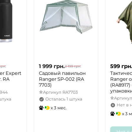
1 999
грн.
599
грн
грн.
2 199
грн.
r Expert
Садовый павильон
Тактиче
т. RA
Ranger SP-002 (RA
Ranger 
7703)
(RA8917) 
упаковки
944
Артикул
RA7703
Артику
штука
Осталась 1 штука
Нет в 
x 3 мес.
x 3 м
Нет в