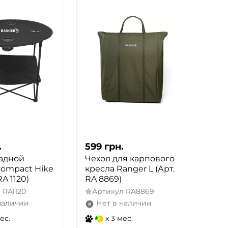
.
599
грн.
ладной
Чехол для карпового
Compact Hike
кресла Ranger L (Арт.
RA 1120)
RA 8869)
л
RA1120
Артикул
RA8869
наличии
Нет в наличии
ес.
x 3 мес.