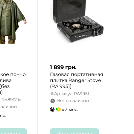
.
1 899
грн.
ское пончо
Газовая портативная
олива
плитка Ranger Stove
(без
(RA 9951)
)
Артикул
RA9951
л
RA8917dis
Нет в наличии
наличии
x 3 мес.
ес.
 наличии
Нет в наличии