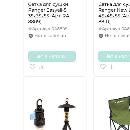
Сетка для сушки
Сетка для с
Ranger Easyall-5
Ranger New L
35x35x55 (Арт. RA
45x45x55 (Ар
8809)
8810)
Артикул
RA8809
Артикул
RA8
Нет в наличии
Нет в нали
Нет в наличии
Нет в нал