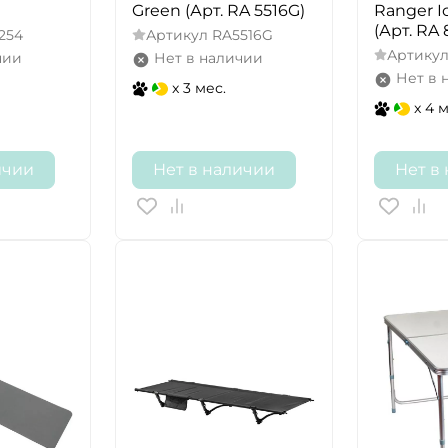
Green (Арт. RA 5516G)
Ranger I
(Арт. RA 
254
Артикул
RA5516G
Артику
чии
Нет в наличии
Нет в 
x 3 мес.
x 4 
ичии
Нет в наличии
Нет в