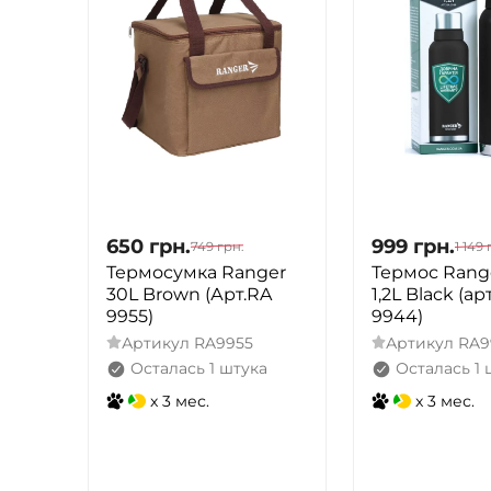
650
грн.
999
грн.
749
грн.
1 149
Термосумка Ranger
Термос Range
30L Brown (Арт.RA
1,2L Black (ар
9955)
9944)
Артикул
RA9955
Артикул
RA9
Осталась 1 штука
Осталась 1 
x 3 мес.
x 3 мес.