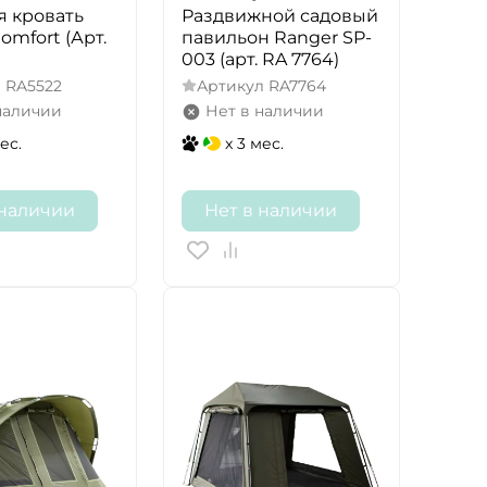
я кровать
Раздвижной садовый
omfort (Арт.
павильон Ranger SP-
003 (арт. RA 7764)
л
RA5522
Артикул
RA7764
наличии
Нет в наличии
ес.
x 3 мес.
 наличии
Нет в наличии