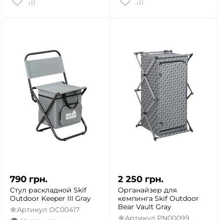
790
грн.
2 250
грн.
Стул раскладной Skif
Органайзер для
Outdoor Keeper III Gray
кемпинга Skif Outdoor
Bear Vault Gray
Артикул
OC00417
Артикул
PN00099