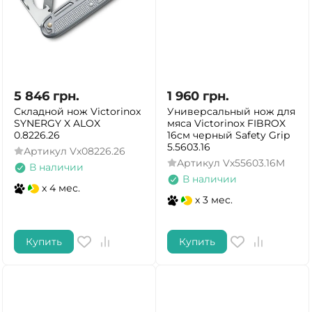
5 846
грн.
1 960
грн.
Складной нож Victorinox
Универсальный нож для
SYNERGY X ALOX
мяса Victorinox FIBROX
0.8226.26
16см черный Safety Grip
5.5603.16
Артикул
Vx08226.26
Артикул
Vx55603.16M
В наличии
В наличии
x 4 мес.
x 3 мес.
Купить
Купить