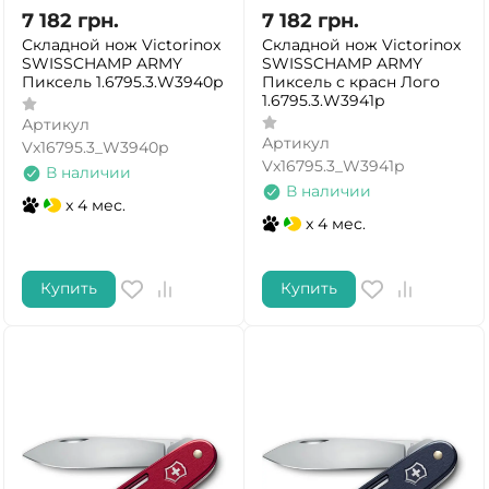
7 182
грн.
7 182
грн.
Складной нож Victorinox
Складной нож Victorinox
SWISSCHAMP ARMY
SWISSCHAMP ARMY
Пиксель 1.6795.3.W3940p
Пиксель с красн Лого
1.6795.3.W3941p
Артикул
Артикул
Vx16795.3_W3940p
Vx16795.3_W3941p
В наличии
В наличии
x 4 мес.
x 4 мес.
Купить
Купить
ДА
НЕТ