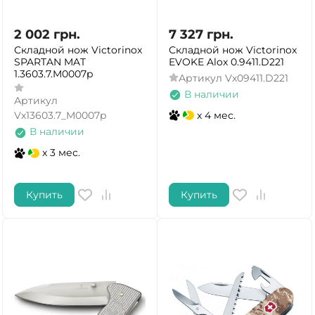
2 002
грн.
7 327
грн.
Складной нож Victorinox
Складной нож Victorinox
SPARTAN MAT
EVOKE Alox 0.9411.D221
1.3603.7.M0007p
Артикул
Vx09411.D221
В наличии
Артикул
x 4 мес.
Vx13603.7_M0007p
В наличии
x 3 мес.
Купить
Купить