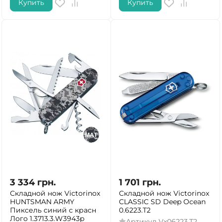
Купить
Купить
3 334
грн.
1 701
грн.
Складной нож Victorinox
Складной нож Victorinox
HUNTSMAN ARMY
CLASSIC SD Deep Ocean
Пиксель синий с красн
0.6223.T2
Лого 1.3713.3.W3943p
Артикул
Vx06223.T2