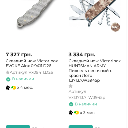
7 327
грн.
3 334
грн.
Складной нож Victorinox
Складной нож Victorinox
EVOKE Alox 0.9411.D26
HUNTSMAN ARMY
Пиксель песочный с
Артикул
Vx09411.D26
красн Лого
В наличии
1.3713.7.W3945p
x 4 мес.
Артикул
Vx13713.7_W3945p
В наличии
x 3 мес.