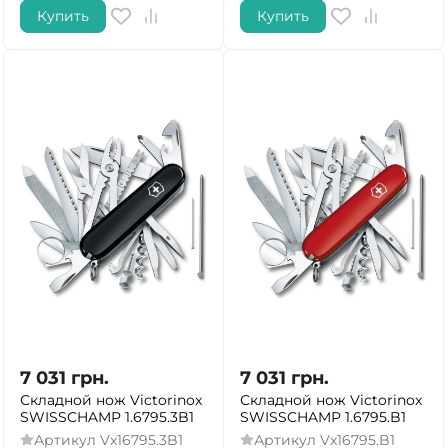
Купить
Купить
7 031
грн.
7 031
грн.
Складной нож Victorinox
Складной нож Victorinox
SWISSCHAMP 1.6795.3B1
SWISSCHAMP 1.6795.B1
Артикул
Vx16795.3B1
Артикул
Vx16795.B1