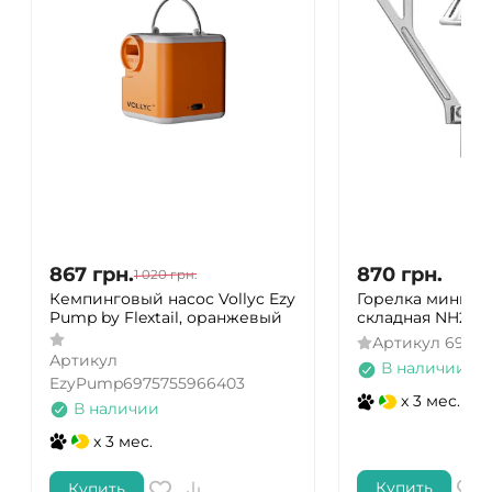
867
грн.
870
грн.
1 020
грн.
Кемпинговый насос Vollyc Ezy
Горелка мини Na
Pump by Flextail, оранжевый
складная NH21R
Артикул
69275
Артикул
В наличии
EzyPump6975755966403
x 3 мес.
В наличии
x 3 мес.
Купить
Купить