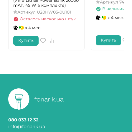
(УМБ Litheli Power Bank 20000
Артикул
74308
mAh, 45 W в комплекте)
В наличии
Артикул
U20HW05-0U101
x 4 мес.
Осталось несколько штук
x 4 мес.
Купить
Купить
080 033 12 32
info@fonarik.ua