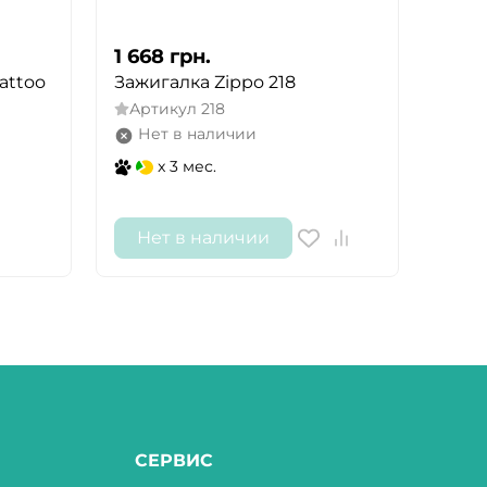
1 668
грн.
1 66
attoo
Зажигалка Zippo 218
Зажи
211
Артикул
218
Арт
Нет в наличии
Не
x 3 мес.
Нет в наличии
Не
СЕРВИС