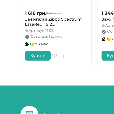
1 616
грн.
1 344
2 455
грн.
Зажигалка Zippo Spectrum
Зажиг
LaseRed, 151ZL
Арт
Артикул
151ZL
Ост
Осталась 1 штука
x
x 3 мес.
Купить
Ку