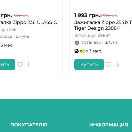
грн.
1 993
грн.
1 680
грн.
2 605
грн.
алка Zippo 236 CLASSIC
Зажигалка Zippo 254b T
Tiger Design 29884
икул
236
Артикул
29884
алась 1 штука
Осталась 1 штука
 3 мес.
x 3 мес.
пить
Купить
ПОКУПАТЕЛЮ
ИНФОРМАЦИЯ