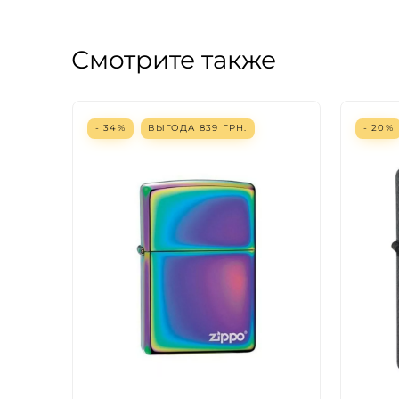
Смотрите также
- 34%
ВЫГОДА
839
ГРН.
- 20%