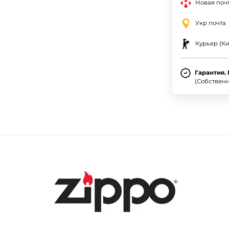
Новая почт
Укр почта
Курьер (Ки
Гарантия.
(Собствен