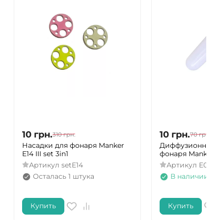
10
грн.
10
грн.
310
грн.
70
грн.
Насадки для фонаря Manker
Диффузионный 
E14 III set 3in1
фонаря Manker E
Артикул
setE14
Артикул
E05-
Осталась 1 штука
В наличии
Купить
Купить