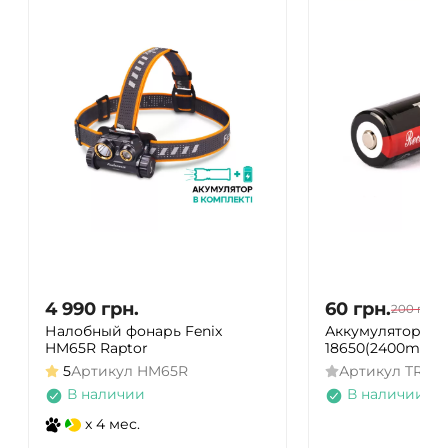
4 990
грн.
60
грн.
200
грн.
Налобный фонарь Fenix
Аккумулятор Trus
HM65R Raptor
18650(2400mAh)
5
Артикул
HM65R
Артикул
TR-18
В наличии
В наличии
x 4 мес.