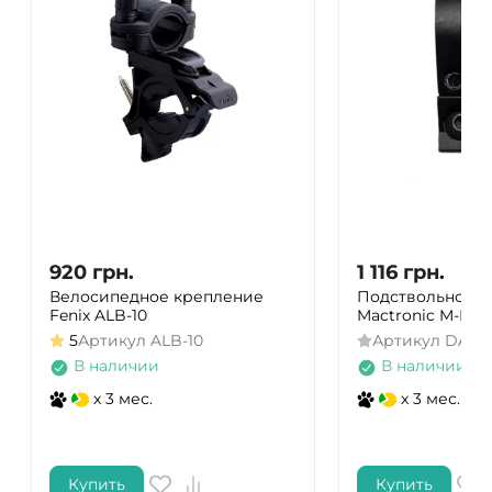
920
грн.
1 116
грн.
Велосипедное крепление
Подствольное к
Fenix ALB-10
Mactronic M-Lok
5
Артикул
ALB-10
Артикул
DAS3
В наличии
В наличии
x 3 мес.
x 3 мес.
Купить
Купить