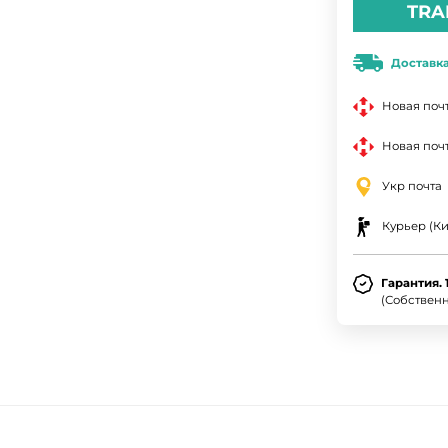
TRA
Доставк
Новая поч
Новая почт
Укр почта
Курьер (Ки
Гарантия. 
(Собствен