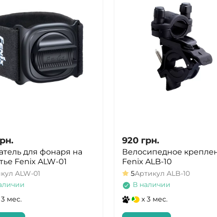
рн.
920
грн.
тель для фонаря на
Велосипедное крепле
тье Fenix ALW-01
Fenix ALB-10
икул
ALW-01
5
Артикул
ALB-10
аличии
В наличии
 3 мес.
x 3 мес.