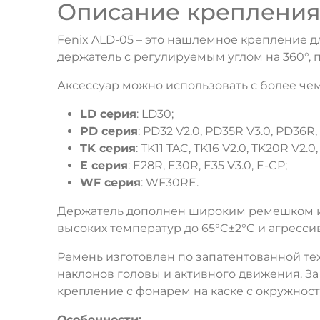
Описание крепления 
Fenix ALD-05 – это нашлемное крепление д
держатель с регулируемым углом на 360°,
Аксессуар можно использовать с более че
LD серия
: LD30;
PD серия
: PD32 V2.0, PD35R V3.0, PD36R
TK серия
: TK11 TAC, TK16 V2.0, TK20R V2.0
E серия
: E28R, E30R, E35 V3.0, E-CP;
WF серия
: WF30RE.
Держатель дополнен широким ремешком из
высоких температур до 65°C±2°C и агресси
Ремень изготовлен по запатентованной тех
наклонов головы и активного движения. З
крепление с фонарем на каске с окружност
Особенности: