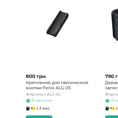
800
грн.
790
г
Крепление для тактической
Держа
кнопки Fenix ALG-05
запяс
Артикул
ALG-05
Арт
В наличии
В н
x 3 мес.
x