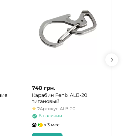
740
грн.
841
ние
Карабин Fenix ALB-20
Креп
титановый
26-65
2
Артикул
ALB-20
Арт
В наличии
Не
x 3 мес.