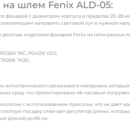
на шлем Fenix ALD-05:
ля фонарей с диаметром корпуса в пределах 20-28 м
 позволяющим направить световой луч в нужном нап
м десятью моделями фонарей Fenix из пяти разных л
, PD36R TAC, PD40R V2.0;
, TK26R, TK30;
 антистатического резинового материала, который
вных сред, что протестировано 46-часовым погружен
нологии с использованием присоски, что не дает кр
а плотную посадку отвечает регулятор длины, котор
ью длиной до 66 см.
ДА
НЕТ