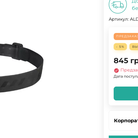
До
бе
Артикул:
ALD
ПРЕДЗАКА
- 5%
В
845
г
Предза
Дата поступл
Корпора