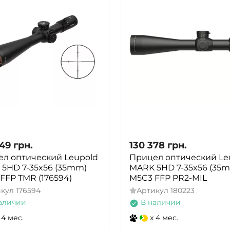
049
грн.
130 378
грн.
л оптический Leupold
Прицел оптический Le
5HD 7-35x56 (35mm)
MARK 5HD 7-35x56 (35
FFP TMR (176594)
M5C3 FFP PR2-MIL
икул
176594
Артикул
180223
аличии
В наличии
 4 мес.
x 4 мес.