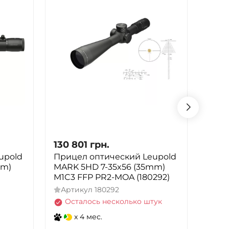
130 801
грн.
133 
upold
Прицел оптический Leupold
Опти
mm)
MARK 5HD 7-35x56 (35mm)
Cred
M1C3 FFP PR2-MOA (180292)
MRAD
Артикул
180292
Арт
Осталось несколько штук
В 
x 4 мес.