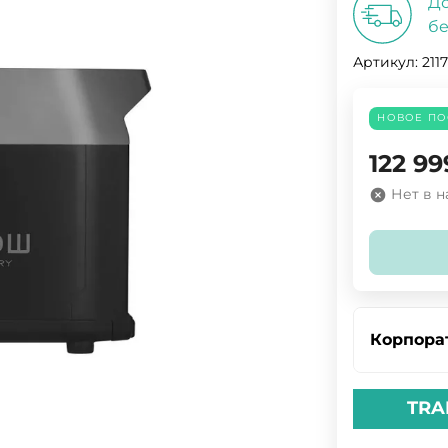
До
бе
Артикул:
211
НОВОЕ ПО
122 99
Нет в 
Корпора
TRA