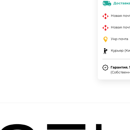
Доставк
Новая поч
Новая почт
Укр почта
Курьер (Ки
Гарантия. 
(Собствен