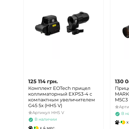
125 114
грн.
130 
Комплект EOTech прицел
Прице
коллиматорный EXPS3-4 с
MARK 
компактным увеличителем
M5C3 
G45 5х (HHS V)
Арт
Артикул
HHS V
В н
В наличии
x
x 4 мес.