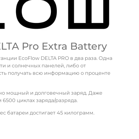
A Pro Extra Battery
анции EcoFlow DELTA PRO в два раза. Одна
ти и солнечных панелей, либо от
сть получать всю информацию о проценте
йно мощный и долговечный заряд. Даже
 6500 циклах заряда/разряда.
Вес батареи достигает 45 килограмм.