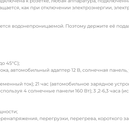
ключена к розетке, любая аппаратура, подключённая 
ращается, как при отключении электроэнергии, эле
ДА
НЕТ
яется водонепроницаемой. Поэтому держите её пода
до 45°C);
тока, автомобильный адаптер 12 В, солнечная панел
еменный ток); 21 час (автомобильное зарядное устройст
(используя 4 солнечные панели 160 Вт); 3 ,2-6,3 часа 
щности;
еренапряжения, перегрузки, перегрева, короткого з