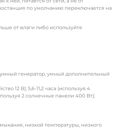
к ней, питается от сети, а не от
ктростанция по умолчанию переключается на
льше от влаги либо используйте
ь, умный генератор, умный дополнительный
во 12 В); 5,6-11,2 часа (используя 4
(используя 2 солнечные панели 400 Вт);
амыкания, низкой температуры, низкого