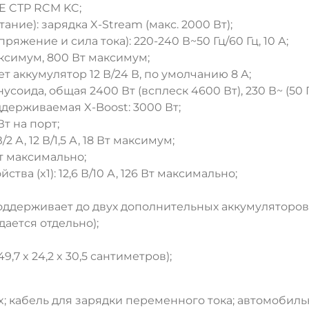
E CTP RCM KC;
ание): зарядка X-Stream (макс. 2000 Вт);
яжение и сила тока): 220-240 В~50 Гц/60 Гц, 10 А;
максимум, 800 Вт максимум;
 аккумулятор 12 В/24 В, по умолчанию 8 А;
усоида, общая 2400 Вт (всплеск 4600 Вт), 230 В~ (50 Г
держиваемая X-Boost: 3000 Вт;
Вт на порт;
/2 А, 12 В/1,5 А, 18 Вт максимум;
 Вт максимально;
ва (x1): 12,6 В/10 А, 126 Вт максимально;
ддерживает до двух дополнительных аккумуляторов 
ается отдельно);
9,7 x 24,2 x 30,5 сантиметров);
; кабель для зарядки переменного тока; автомобиль