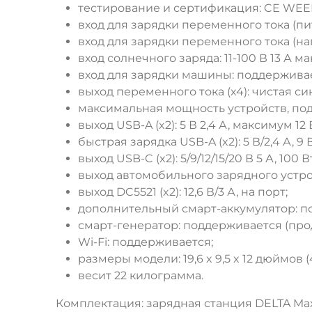
тестирование и сертификация: CE WEE
вход для зарядки переменного тока (пит
вход для зарядки переменного тока (напр
вход солнечного заряда: 11-100 В 13 А 
вход для зарядки машины: поддерживает
выход переменного тока (x4): чистая син
максимальная мощность устройств, под
выход USB-A (x2): 5 В 2,4 А, максимум 12 
быстрая зарядка USB-A (x2): 5 В/2,4 А, 9 В
выход USB-C (x2): 5/9/12/15/20 В 5 А, 100
выход автомобильного зарядного устройст
выход DC5521 (x2): 12,6 В/3 А, на порт;
дополнительный смарт-аккумулятор: по
смарт-генератор: поддерживается (прод
Wi-Fi: поддерживается;
размеры модели: 19,6 x 9,5 x 12 дюймов (4
весит 22 килограмма.
Комплектация: зарядная станция DELTA Max