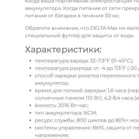
Когда ваша портативная электростанция под
аккумулятора. Когда питание от сети прек
питание от батареи в течение 30 мс.
Обратите внимание, что DELTA Max не явл
специальный футляр для защиты от воды.
Характеристики:
температура заряда: 32–113°F (0–45°C);
температура разряда: от -4 до 113°F (-20 
способ зарядки: розетка переменного 
аккумулятор;
время для полной зарядки: 1,6 часа (пер
солнечные панели 110 Вт); 4,2-8,4 часа 
ёмкость: 2016 Вт-час;
тип аккумулятора: NCM;
ресурс службы: 800 циклов до 80%+ мо
системы управления: BMS, защита от п
напряжения;