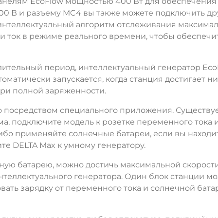
нелям EcoFlow мощностью 400 Вт для обеспечения 
 100 В и разъему MC4 вы также можете подключить д
 интеллектуальный алгоритм отслеживания максимал
и ток в режиме реального времени, чтобы обеспечи
длительный период, интеллектуальный генератор Eco
оматически запускается, когда станция достигает ни
при полной заряженности.
 посредством специального приложения. Существует
ма, подключите модель к розетке переменного тока 
ибо применяйте солнечные батареи, если вы находит
е DELTA Max к умному генератору.
ную батарею, можно достичь максимальной скорости
нтеллектуального генератора. Один блок станции м
овать зарядку от переменного тока и солнечной бат