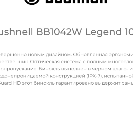
shnell BB1042W Legend 10
овершенно новым дизайном. Обновленная эргономи
редшественник. Оптическая система с полным многос
топропускание. Бинокль выполнен в черном влаго-
одонепроницаемой конструкцией (IPX-7), испытанной 
ard HD этот бинокль гарантировано выдержит самы
ДА
НЕТ