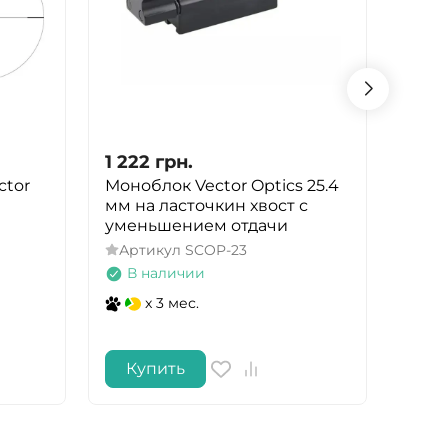
1 222
грн.
68 4
ctor
Моноблок Vector Optics 25.4
Приц
мм на ласточкин хвост с
EOTe
уменьшением отдачи
точк
Артикул
SCOP-23
Арт
В наличии
В 
x 3 мес.
Купить
Ку