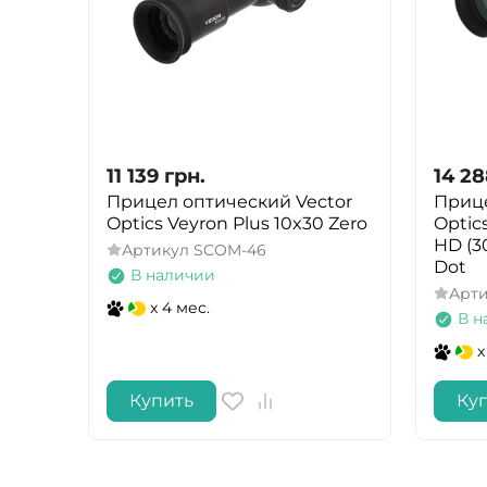
11 139
грн.
14 2
Прицел оптический Vector
Прице
Optics Veyron Plus 10x30 Zero
Optics
HD (30
Артикул
SCOM-46
Dot
В наличии
Арт
x 4 мес.
В н
x
Купить
Ку