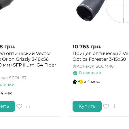
88
грн.
10 763
грн.
л оптический Vector
Прицел оптический Ve
 Orion Grizzly 3-18x56
Optics Forester 3-15x50
 мм) SFP illum. G4 Fiber
Артикул
SCOM-16
В наличии
икул
SCOL-67
x 4 мес.
аличии
 4 мес.
пить
Купить