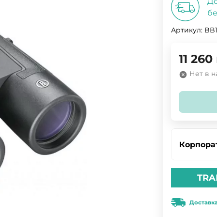
До
бе
Артикул:
BB
11 260
Нет в 
Корпора
TRA
Доставк