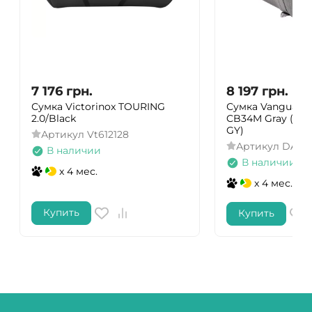
7 176
грн.
8 197
грн.
Сумка Victorinox TOURING
Сумка Vanguard 
2.0/Black
CB34M Gray (VEO
GY)
Артикул
Vt612128
Артикул
DAS3
В наличии
В наличии
x 4 мес.
x 4 мес.
Купить
Купить