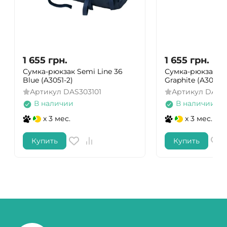
1 655
грн.
1 655
грн.
Сумка-рюкзак Semi Line 36
Сумка-рюкзак Se
Blue (A3051-2)
Graphite (A3051-1
Артикул
DAS303101
Артикул
DAS3
В наличии
В наличии
x 3 мес.
x 3 мес.
Купить
Купить