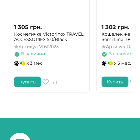
1 305
грн.
1 302
грн.
Косметичка Victorinox TRAVEL
Кошелек женск
ACCESSORIES 5.0/Black
Semi Line RFID B
Артикул
Vt612023
Артикул
DAS3
В наличии
В наличии
x 3 мес.
x 3 мес.
Купить
Купить