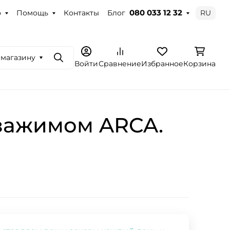
о
Помощь
Контакты
Блог
RU
080 033 12 32
 магазину
Поиск
Войти
Сравнение
Избранное
Корзина
 зажимом ARCA.