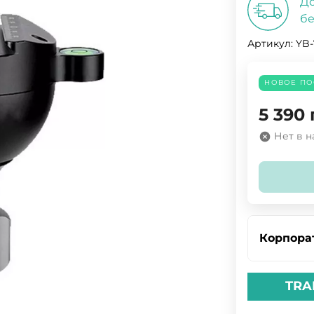
До
бе
Артикул:
YB-
НОВОЕ ПО
5 390
Нет в 
Корпора
TRA