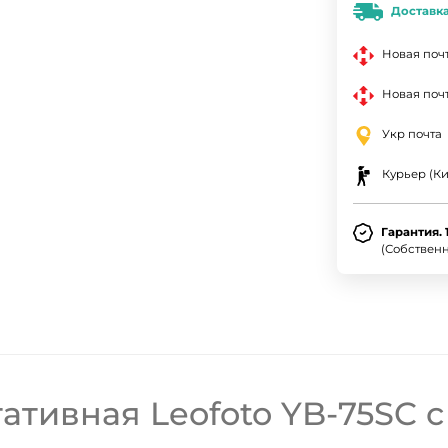
Доставк
Новая поч
Новая почт
Укр почта
Курьер (Ки
Гарантия. 
(Собствен
ДА
НЕТ
ативная Leofoto YB-75SC 