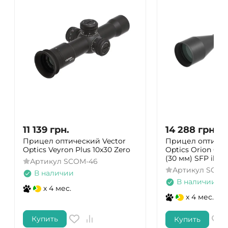
11 139
грн.
14 288
грн.
Прицел оптический Vector
Прицел оптичес
Optics Veyron Plus 10x30 Zero
Optics Orion Griz
(30 мм) SFP illum
Артикул
SCOM-46
Артикул
SCOL
В наличии
В наличии
x 4 мес.
x 4 мес.
Купить
Купить