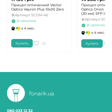
Прицел оптический Vector
Прицел оптичес
Optics Veyron Plus 10x30 Zero
Optics Orion Griz
(30 мм) SFP illum
Артикул
SCOM-46
Артикул
SCOL
В наличии
В наличии
x 4 мес.
x 4 мес.
Купить
Купить
080 033 12 32