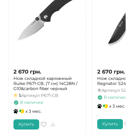
2 670
грн.
2 670
грн.
Нож складной карманный
Нож складной S
Ruike P671-CB, (7 см) 14C28N /
Regnator S24057
G10&carbon fiber черный
Артикул
S2405
5
Артикул
P671-CB
В наличии
В наличии
x 3 мес.
x 3 мес.
Купить
Купить