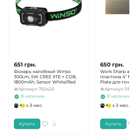
651
грн.
650
грн.
Фонарь налобный Winso
Work Sharp алма
300Lm, 5W CREE XTE + COB,
пластина 4” Fin
1800mAh, Sensor White/Red
Plate для точилк
Артикул
750420
Артикул
PP00
В наличии
В наличии
x 3 мес.
x 3 мес.
Купить
Купить