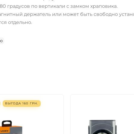
ДА
НЕТ
80 градусов по вертикали с замком храповика.
агнитный держатель или может быть свободно устан
ся отдельно.
ию
ВЫГОДА
160
ГРН.