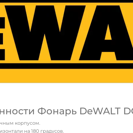
нности Фонарь DeWALT D
очным корпусом.
зонтали на 180 градусов.