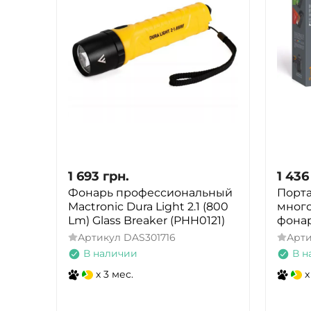
1 693
грн.
1 436
Фонарь профессиональный
Порт
Mactronic Dura Light 2.1 (800
мног
Lm) Glass Breaker (PHH0121)
фона
Артикул
DAS301716
Арт
В наличии
В н
x 3 мес.
x