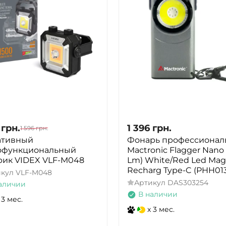
грн.
1 396
грн.
1 596
грн.
ативный
Фонарь профессионал
офункциональный
Mactronic Flagger Nano
рик VIDEX VLF-M048
Lm) White/Red Led Mag
Recharg Type-C (PHH01
икул
VLF-M048
Артикул
DAS303254
аличии
В наличии
 3 мес.
x 3 мес.