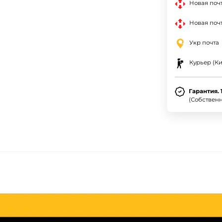
Новая поч
Новая почт
Укр почта
Курьер (Ки
Гарантия. 
(Собствен