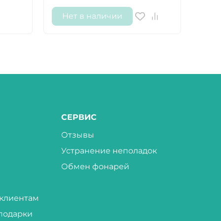
Нет в наличии
Не
СЕРВИС
Отзывы
Устранение неполадок
Обмен фонарей
клиентам
подарки