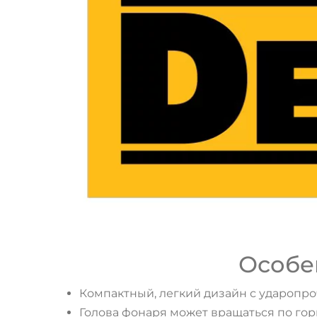
Особе
Компактный, легкий дизайн с ударопр
Голова фонаря может вращаться по гори