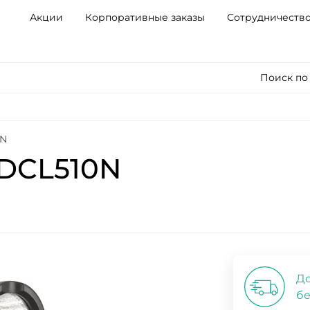
Акции
Корпоративные заказы
Сотрудничеств
Поиск по
0N
DCL510N
До
бе