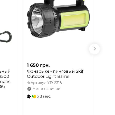
1 650
грн.
1 716
ьный
Фонарь кемпинговый Skif
Фона
 (500
Outdoor Light Barrel
Mactr
netic
Lm) 
Артикул
YD-2318
36)
Rech
Нет в наличии
(PHH
x 3 мес.
Арт
Не