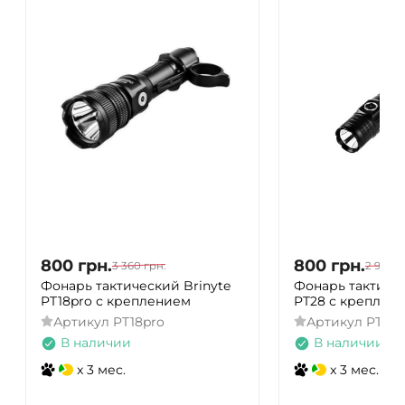
800
грн.
800
грн.
3 360
грн.
2 980
г
Фонарь тактический Brinyte
Фонарь тактичес
PT18pro с креплением
PT28 с креплен
Артикул
PT18pro
Артикул
PT28
В наличии
В наличии
x 3 мес.
x 3 мес.