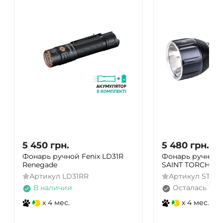
5 450
грн.
5 480
грн.
6 85
Фонарь ручной Fenix ​​LD31R
Фонарь ручной 
Renegade
SAINT TORCH 11 
Артикул
LD31RR
Артикул
ST11
В наличии
Осталась 1 ш
x 4 мес.
x 4 мес.