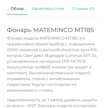
Обзор
Характеристики
Отзывы (0)
Фонарь MATEMINCO MT18S
Фонарь модели MATEMINCO MT18S это
чрезвычайно яркий прибор с освещением
15000 люменов и дальнобойностью луча 616
метров. Свет дают 18 диодов Luminus SST-20,
установленные на медной DTP MCPCB.
Аккумулятор: 4x18650 ячейки (не входят в
комплект). Высококачественный гладкий
отражатель, стекло с антибликовым
покрытием. Корпус изготовлен из
ДА
НЕТ
алюминиевого сплава.
Ударопрочность: до 1 метра, уровень защиты
от влаги – IPX7. Размеры модели составляют