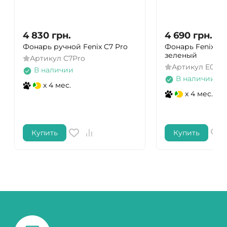
4 830
грн.
4 690
грн.
Фонарь ручной Fenix ​​C7 Pro
Фонарь Fenix ​​E
зеленый
Артикул
C7Pro
Артикул
E06R
В наличии
В наличии
x 4 мес.
x 4 мес.
Купить
Купить