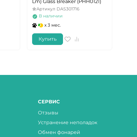
Lm) Glass Breaker (PHH0121)
Арт
Артикул
DAS301716
В 
В наличии
x 3 мес.
Купить
Ку
СЕРВИС
Отзывы
Устранение неполадок
Обмен фонарей