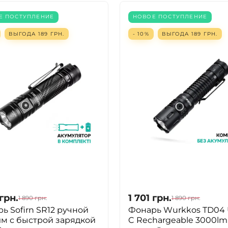
Е ПОСТУПЛЕНИЕ
НОВОЕ ПОСТУПЛЕНИЕ
ВЫГОДА
189
ГРН.
- 10%
ВЫГОДА
189
ГРН.
грн.
1 701
грн.
1 890
грн.
1 890
грн.
ь Sofirn SR12 ручной
Фонарь Wurkkos TD04 
лм с быстрой зарядкой
C Rechargeable 3000lm