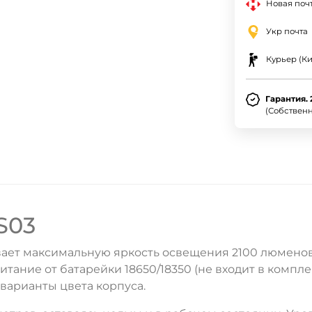
Новая почт
Укр почта
Курьер (Ки
Гарантия. 
(Собствен
S03
ет максимальную яркость освещения 2100 люменов. 
итание от батарейки 18650/18350 (не входит в компл
 варианты цвета корпуса.