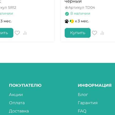
C
черный
икул
SR12
Артикул
TD04
аличии
В наличии
 3 мес.
x 3 мес.
пить
Купить
ПОКУПАТЕЛЮ
ИНФОРМАЦИЯ
Акции
Блог
Оплата
Гарантия
Доставка
FAQ