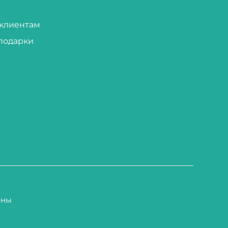
клиентам
подарки
ены