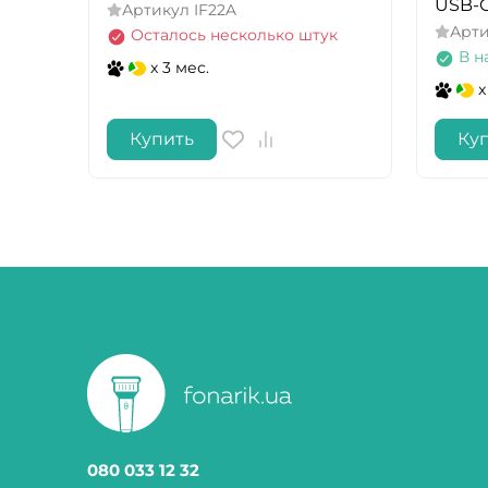
USB-
Артикул
IF22A
Арт
Осталось несколько штук
В н
x 3 мес.
x
Купить
Ку
080 033 12 32