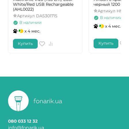
White/Red USB Rechargeable
черный 1200 лм
(AHL0022)
Артикул
HM55
Артикул
DAS301715
В наличии
В наличии
x 4 мес.
x 4 мес.
Купить
Купить
080 033 12 32
info@fonarik.ua