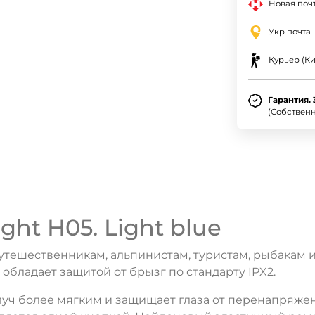
Новая почт
Укр почта
Курьер (Ки
Гарантия. 
(Собствен
ht H05. Light blue
утешественникам, альпинистам, туристам, рыбакам 
обладает защитой от брызг по стандарту IPX2.
уч более мягким и защищает глаза от перенапряже