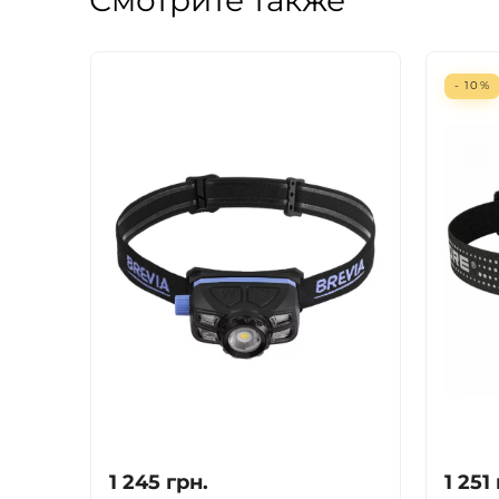
Смотрите также
- 10%
1 245
грн.
1 251