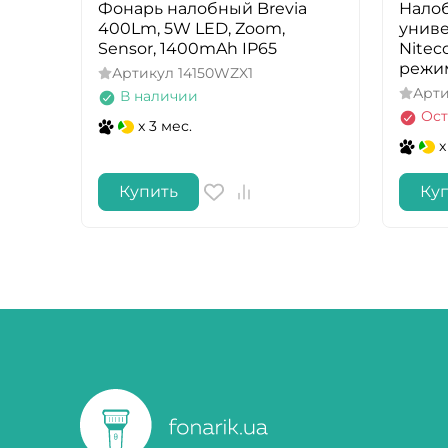
Фонарь налобный Brevia
Нало
400Lm, 5W LED, Zoom,
унив
Sensor, 1400mAh IP65
Nitec
режим
Артикул
14150WZX1
Арт
В наличии
Ост
x 3 мес.
x
Купить
Ку