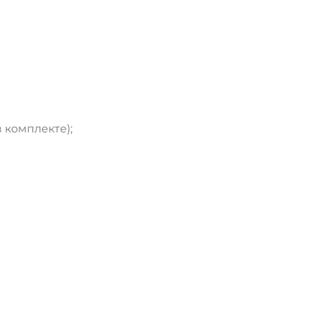
ДА
НЕТ
 комплекте);