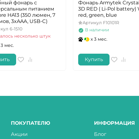
бный фонарь с
Фонарь Armytek Crystal
ерсальным питанием
3D RED ( Li-Pol battery)
ore HA13 (350 люмен, 7
red, green, blue
ов, 3xAAA, USB-C)
Артикул
F10101R
икул
6-1510
В наличии
алось несколько штук
x 3 мес.
 3 мес.
пить
Купить
ПОКУПАТЕЛЮ
ИНФОРМАЦИЯ
Акции
Блог