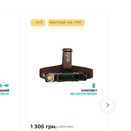
- 10%
ВЫГОДА
145
ГРН.
- 10%
1 305
грн.
1 134
1 450
грн.