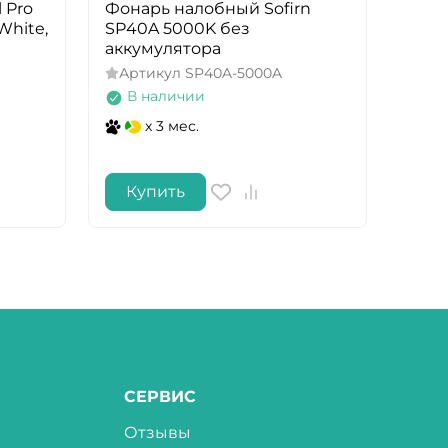
 Pro
Фонарь налобный Sofirn
Фона
 White,
SP40A 5000K без
HS10
аккумулятора
Арт
Артикул
SP40A-5000A
В 
В наличии
x 3 мес.
Купить
Ку
СЕРВИС
Отзывы