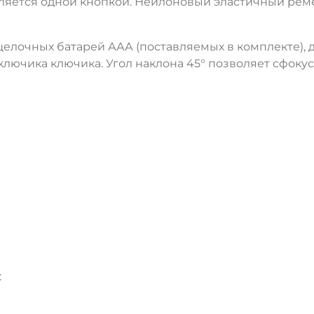
ется одной кнопкой. Нейлоновый эластичный реме
елочных батарей ААА (поставляемых в комплекте), д
ючика ключика. Угол наклона 45° позволяет сфокусир
: