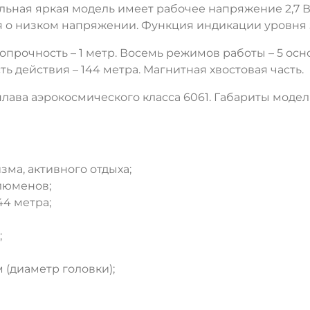
ьная яркая модель имеет рабочее напряжение 2,7 В –
я о низком напряжении. Функция индикации уровня 
опрочность – 1 метр. Восемь режимов работы – 5 ос
ть действия – 144 метра. Магнитная хвостовая часть.
ва аэрокосмического класса 6061. Габариты модели: 
ма, активного отдыха;
люменов;
44 метра;
;
ДА
НЕТ
м (диаметр головки);