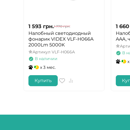
1 593
грн.
1 660
1 770
грн.
Налобный светодиодный
Налоб
фонарик VIDEX VLF-H066A
AAA, 
2000Lm 5000K
Арт
Артикул
VLF-H066A
В н
В наличии
x
x 3 мес.
Купить
Ку