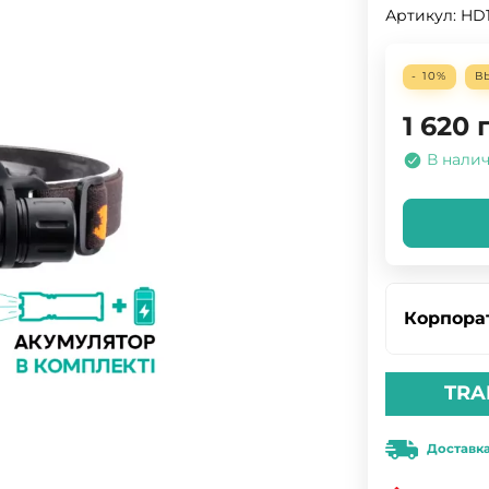
Артикул:
HD
- 10%
В
1 620
В нали
Корпора
TRA
Доставк