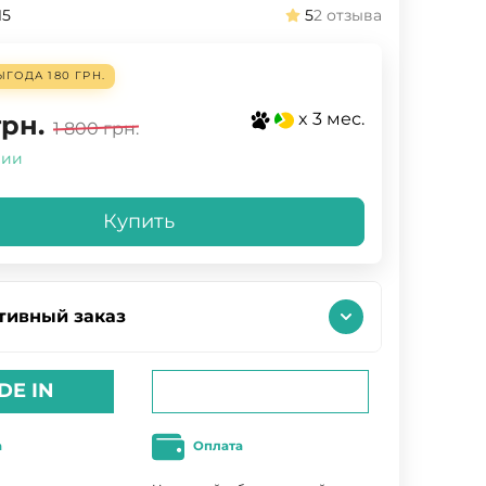
15
5
2 отзыва
ЫГОДА
180 ГРН.
x 3 мес.
грн.
1 800
грн.
чии
Купить
тивный заказ
DE IN
а
Оплата