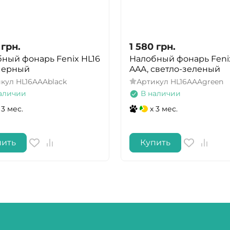
грн.
1 580
грн.
ный фонарь Fenix HL16
Налобный фонарь Feni
черный
AAA, светло-зеленый
икул
HL16AAAblack
Артикул
HL16AAAgreen
аличии
В наличии
 3 мес.
x 3 мес.
пить
Купить