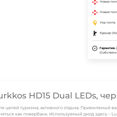
Новая поч
Новая почт
Укр почта
Курьер (Ки
Гарантия. 
(Собствен
kkos HD15 Dual LEDs, че
 целей туризма, активного отдыха. Приемлемый вар
няться как повербанк. Используемый диод здесь – Lu