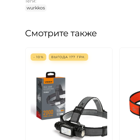
Теги:
wurkkos
Смотрите также
- 10%
ВЫГОДА
177
ГРН.