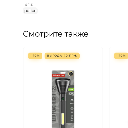
Теги:
police
Смотрите также
- 10%
ВЫГОДА
40
ГРН.
- 10%