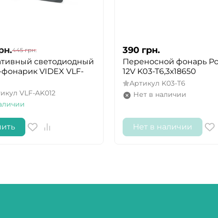
рн.
390
грн.
445
грн.
ативный светодиодный
Переносной фонарь Po
фонарик VIDEX VLF-
12V K03-T6,3х18650
Артикул
K03-T6
тикул
VLF-AK012
Нет в наличии
аличии
пить
Нет в наличии