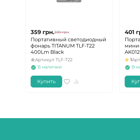
359
грн.
401
г
399
грн.
Портативный светодиодный
Порт
фонарь TITANUM TLF-T22
мини-
400Lm Black
AK012
Артикул
TLF-T22
1
Ар
В наличии
В н
Купить
Ку