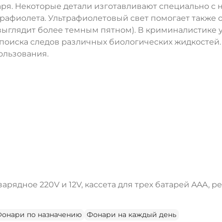
аря. Некоторые детали изготавливают специально с
трафиолета. Ультрафиолетовый свет помогает также 
а выглядит более темным пятном). В криминалистике
поиска следов различных биологических жидкостей.
ользования.
ДА
НЕТ
зарядное 220V и 12V, кассета для трех батарей AAA, р
онари по назначению
Фонари на каждый день