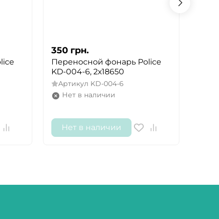
350
грн.
350
lice
Переносной фонарь Police
Карм
KD-004-6, 2х18650
12V 
XM-L
Артикул
KD-004-6
Арт
Нет в наличии
Не
Нет в наличии
Не