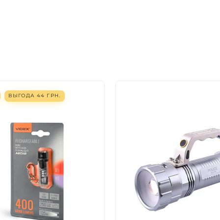
ВЫГОДА
44
ГРН.