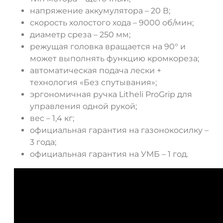
напряжение аккумулятора – 20 В;
скорость холостого хода – 9000 об/мин;
диаметр среза – 250 мм;
режущая головка вращается на 90° и
может выполнять функцию кромкореза;
автоматическая подача лески +
технология «Без спутывания»;
эргономичная ручка Litheli ProGrip для
управления одной рукой;
вес – 1,4 кг;
официальная гарантия на газонокосилку –
3 года;
официальная гарантия на УМБ – 1 год.