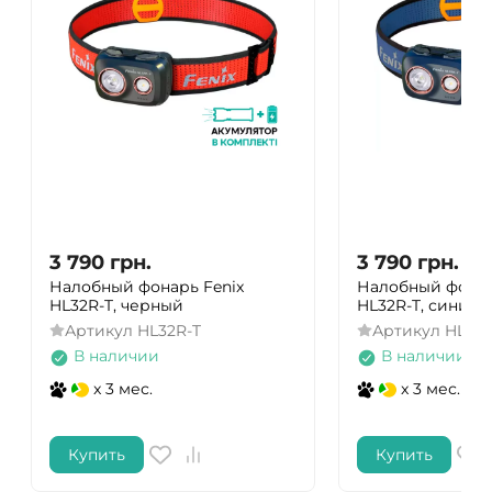
3 790
грн.
3 790
грн.
Налобный фонарь Fenix
Налобный фонар
HL32R-T, черный
HL32R-T, синий
Артикул
HL32R-T
Артикул
HL32R
В наличии
В наличии
x 3 мес.
x 3 мес.
Купить
Купить