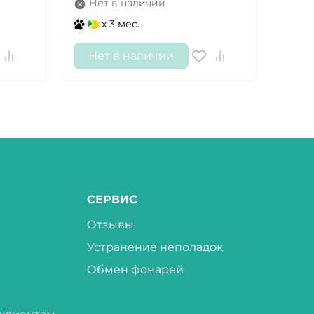
Нет в наличии
Не
x 3 мес.
Нет в наличии
Не
СЕРВИС
Отзывы
Устранение неполадок
Обмен фонарей