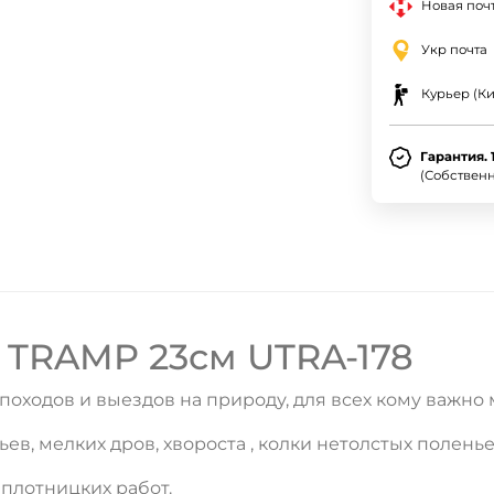
Новая почт
Укр почта
Курьер (Ки
Гарантия. 
(Собствен
 TRAMP 23см UTRA-178
ходов и выездов на природу, для всех кому важно
в, мелких дров, хвороста , колки нетолстых поленье
 плотницких работ.