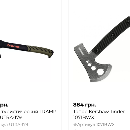
грн.
884
грн.
 туристический TRAMP
Топор Kershaw Tinder
 UTRA-179
1071BWX
икул
UTRA-179
Артикул
1071BWX