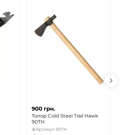
900
грн.
915
Топор Cold Steel Trail Hawk
Топо
90TH
Way 
Артикул
90TH
Арт