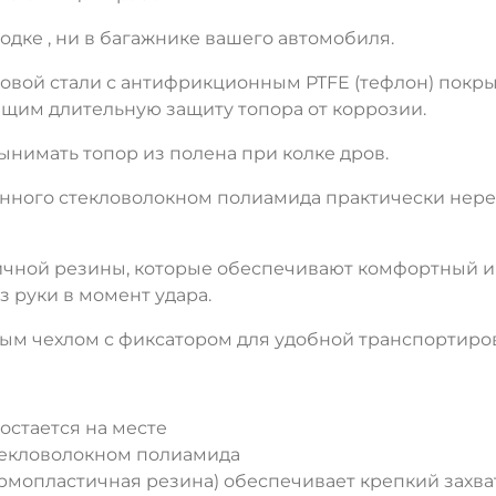
лодке , ни в багажнике вашего автомобиля.
оновой стали с антифрикционным PTFE (тефлон) пок
щим длительную защиту топора от коррозии.
нимать топор из полена при колке дров.
ного стекловолокном полиамида практически нереал
ичной резины, которые обеспечивают комфортный и
з руки в момент удара.
ым чехлом с фиксатором для удобной транспортиров
остается на месте
текловолокном полиамида
ермопластичная резина) обеспечивает крепкий захва