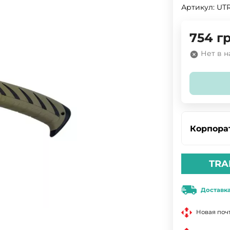
Артикул:
UTR
754
гр
Нет в 
Корпора
TRA
Доставк
Новая поч