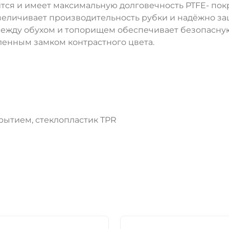
ится и имеет максимальную долговечность PTFE- пок
ДА
НЕТ
 увеличивает производительность рубки и надёжно з
ежду обухом и топорищем обеспечивает безопасную
ленным замком контрастного цвета.
крытием, стеклопластик TPR