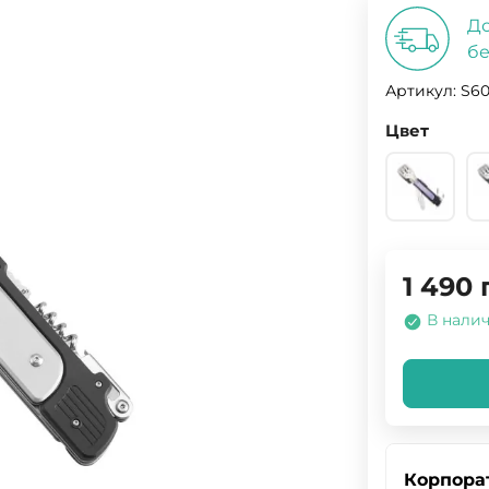
До
бе
Артикул:
S60
Цвет
1 490
В нали
Корпора