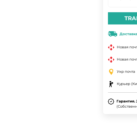
TRA
Доставк
Новая поч
Новая почт
Укр почта
Курьер (Ки
Гарантия. 
(Собствен