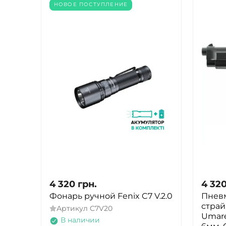
НОВОЕ ПОСТУПЛЕНИЕ
4 320
грн.
4 32
Фонарь ручной Fenix ​​C7 V.2.0
Пнев
страй
Артикул
C7V20
Umare
В наличии