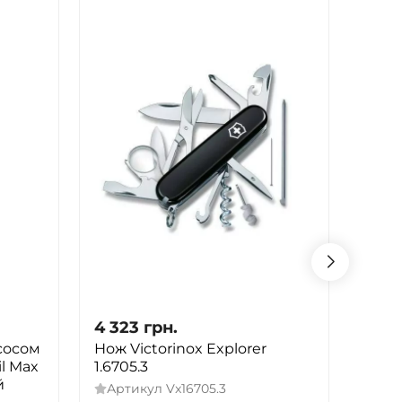
4 323
грн.
4 32
сосом
Нож Victorinox Explorer
Коль
il Max
1.6705.3
High
й
Артикул
Vx16705.3
Арт