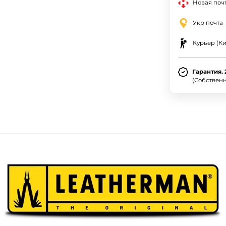
Новая почт
Укр почта
Курьер (Ки
Гарантия. 
(Собствен