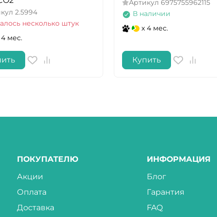
CO2
Артикул
6975755962115
икул
2.5994
В наличии
алось несколько штук
x 4 мес.
 4 мес.
пить
Купить
ПОКУПАТЕЛЮ
ИНФОРМАЦИЯ
Акции
Блог
Оплата
Гарантия
Доставка
FAQ