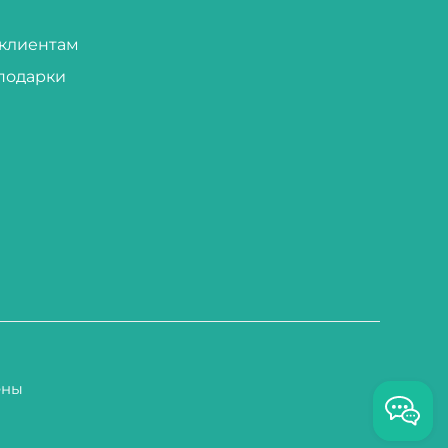
клиентам
подарки
ены