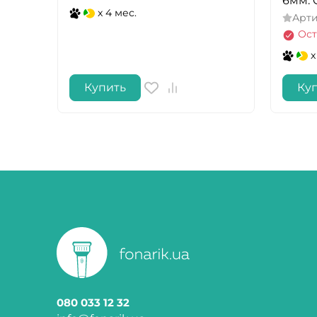
6мм. 
x 4 мес.
Арт
Ост
x
Купить
Ку
080 033 12 32