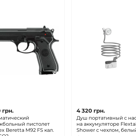
0
грн.
4 320
грн.
матический
Душ портативный с на
кбольный пистолет
на аккумуляторе Flexta
x Beretta M92 FS кал.
Shower с чехлом, белы