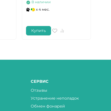
В наличии
В 
x 4 мес.
Купить
Ку
СЕРВИС
Отзывы
Устранение неполадок
Обмен фонарей