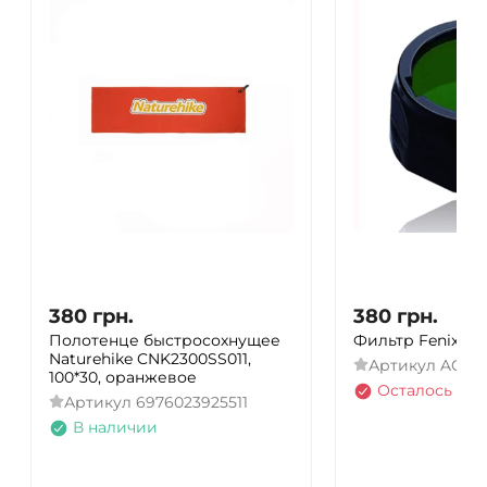
380
грн.
380
грн.
Полотенце быстросохнущее
Фильтр Fenix AO
Naturehike CNK2300SS011,
Артикул
AOF-S
100*30, оранжевое
Осталось нес
Артикул
6976023925511
В наличии