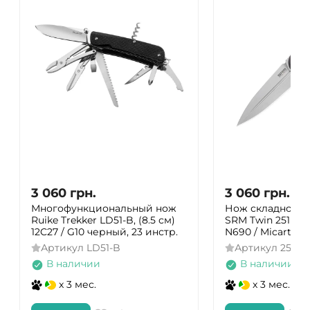
3 060
грн.
3 060
грн.
Многофункциональный нож
Нож складной 
Ruike Trekker LD51-B, (8.5 см)
SRM Twin 251MB-
12C27 / G10 черный, 23 инстр.
N690 / Micarta 
Артикул
LD51-B
Артикул
251M
В наличии
В наличии
x 3 мес.
x 3 мес.