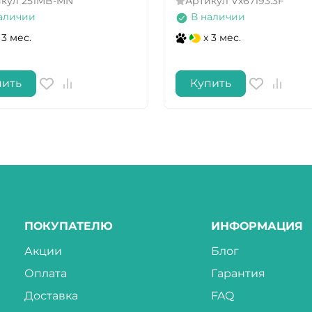
икул
251MB-MN
Артикул
Vx67193.3F
аличии
В наличии
 3 мес.
x 3 мес.
пить
Купить
ПОКУПАТЕЛЮ
ИНФОРМАЦИЯ
Акции
Блог
Оплата
Гарантия
Доставка
FAQ