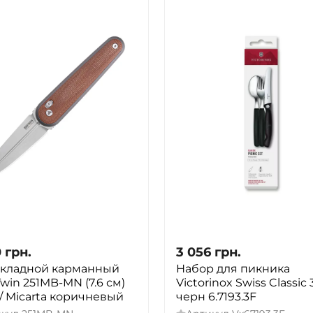
0
грн.
3 056
грн.
складной карманный
Набор для пикника
win 251MB-MN (7.6 см)
Victorinox Swiss Classic
/ Micarta коричневый
черн 6.7193.3F