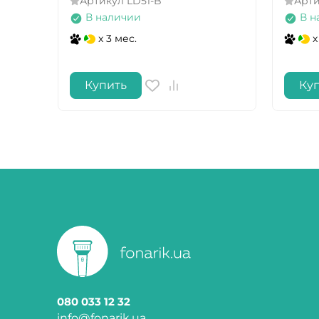
Артикул
LD51-B
Арт
В наличии
В н
x 3 мес.
x
Купить
Ку
080 033 12 32
info@fonarik.ua