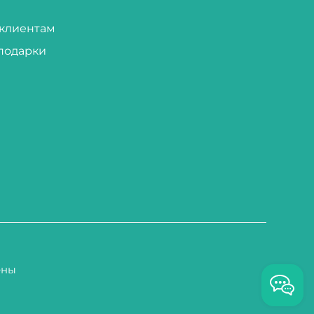
клиентам
подарки
ены