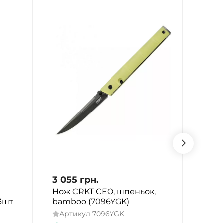
3 055
грн.
3 05
Нож CRKT CEO, шпеньок,
Нож 
 3шт
bamboo (7096YGK)
тури
(9.1 
Артикул
7096YGK
420 