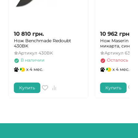
10 810
грн.
10 962
грн.
Нож Benchmade Redoubt
Нож Maserin Puls
430BK
микарта, синий
Артикул
430BK
Артикул
630/
В наличии
Осталось нес
x 4 мес.
x 4 мес.
Купить
Купить