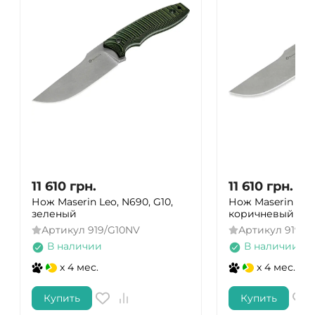
11 610
грн.
11 610
грн.
Нож Maserin Leo, N690, G10,
Нож Maserin Leo,
зеленый
коричневый
Артикул
919/G10NV
Артикул
919/G
В наличии
В наличии
x 4 мес.
x 4 мес.
Купить
Купить