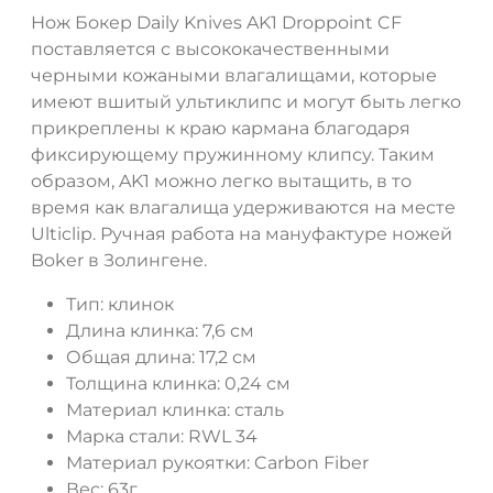
Нож Бокер Daily Knives AK1 Droppoint CF
поставляется с высококачественными
черными кожаными влагалищами, которые
имеют вшитый ультиклипс и могут быть легко
прикреплены к краю кармана благодаря
фиксирующему пружинному клипсу. Таким
образом, AK1 можно легко вытащить, в то
время как влагалища удерживаются на месте
Ulticlip. Ручная работа на мануфактуре ножей
Boker в Золингене.
Тип: клинок
Длина клинка: 7,6 см
Общая длина: 17,2 см
Толщина клинка: 0,24 см
Материал клинка: сталь
Марка стали: RWL 34
Материал рукоятки: Carbon Fiber
Вес: 63г