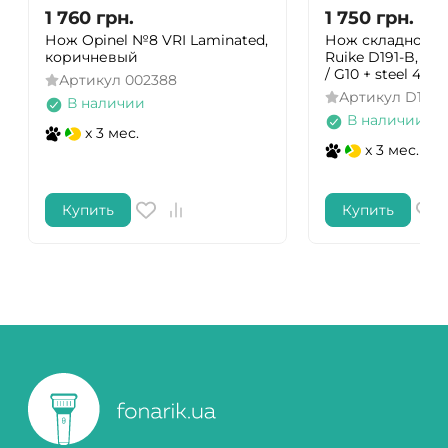
1 760
грн.
1 750
грн.
Нож Opinel №8 VRI Laminated,
Нож складной т
коричневый
Ruike D191-B, (9.
/ G10 + steel 42
Артикул
002388
Артикул
D191-
В наличии
В наличии
x 3 мес.
x 3 мес.
Купить
Купить