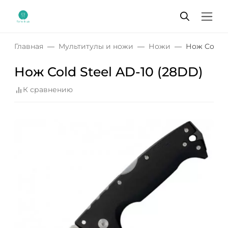
Главная
Мультитулы и ножи
Ножи
Нож Cold S
Нож Cold Steel AD-10 (28DD)
К сравнению