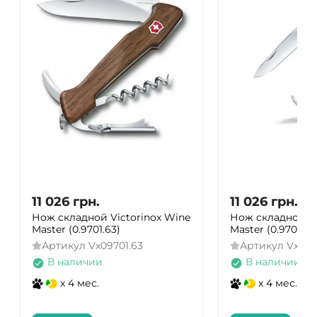
11 026
грн.
11 026
грн.
Нож складной Victorinox Wine
Нож складной Vi
Master (0.9701.63)
Master (0.9701.64
Артикул
Vx09701.63
Артикул
Vx097
В наличии
В наличии
x 4 мес.
x 4 мес.