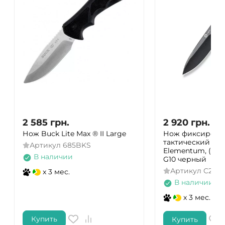
2 585
грн.
2 920
грн.
Нож Buck Lite Max ® II Large
Нож фиксирова
тактический Civi
Артикул
685BKS
Elementum, (5.7 с
В наличии
G10 черный
Артикул
C2301
x 3 мес.
В наличии
x 3 мес.
Купить
Купить